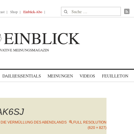
Suche nach:
ast
Shop
Einblick-Abo
DAILI|ES|SENTIALS
MEINUNGEN
VIDEOS
FEUILLETON
AK6SJ
N
DIE VERMÜLLUNG DES ABENDLANDS
FULL RESOLUTION
(620 × 827)