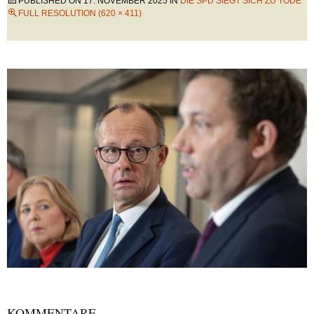
PUBLISHED ON
17. NOVEMBER 2025
IN
DIE SPD SIEGT SICH ZU TODE
FULL RESOLUTION (620 × 411)
KOMMENTARE