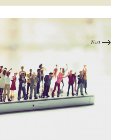
→
Next