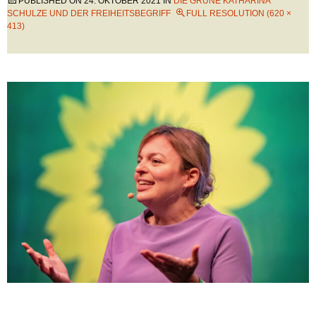
PUBLISHED ON
24. OKTOBER 2021
IN
DIE GRÜNE KATHARINA
SCHULZE UND DER FREIHEITSBEGRIFF
FULL RESOLUTION (620 ×
413)