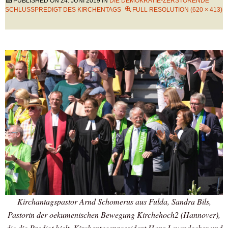
PUBLISHED ON
24. JUNI 2019
IN
DIE DEMOKRATIE-ZERSTÖRENDE
SCHLUSSPREDIGT DES KIRCHENTAGS
FULL RESOLUTION (620 × 413)
Kirchantagspastor Arnd Schomerus aus Fulda, Sandra Bils,
Pastorin der oekumenischen Bewegung Kirchehoch2 (Hannover),
die die Predigt hielt, Kirchentagspraesident Hans Leyendecker und