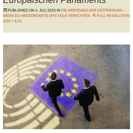
PUBLISHED ON
4. JULI 2025
IN
DIE ARROGANZ DER ENTFERNUNG –
WENN EU-ABGEORDNETE DAS VOLK VERACHTEN
FULL RESOLUTION
(620 × 413)