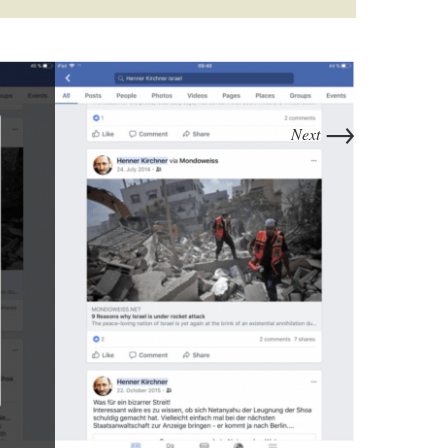
→
Next