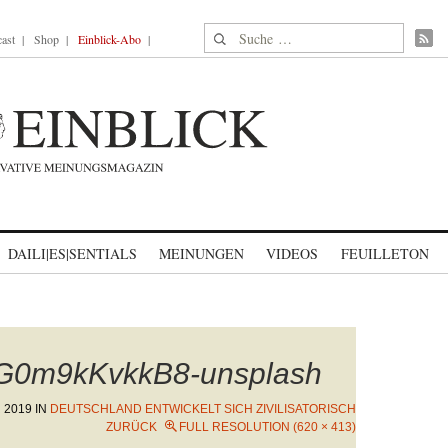
Suche nach:
ast
Shop
Einblick-Abo
DAILI|ES|SENTIALS
MEINUNGEN
VIDEOS
FEUILLETON
-G0m9kKvkkB8-unsplash
 2019
IN
DEUTSCHLAND ENTWICKELT SICH ZIVILISATORISCH
ZURÜCK
FULL RESOLUTION (620 × 413)