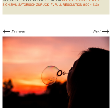
PUBLISHED ON
9. DEZEMBER 2019
IN
DEUTSCHLAND ENTWICKELT
SICH ZIVILISATORISCH ZURÜCK
FULL RESOLUTION (620 × 413)
←
→
Previous
Next