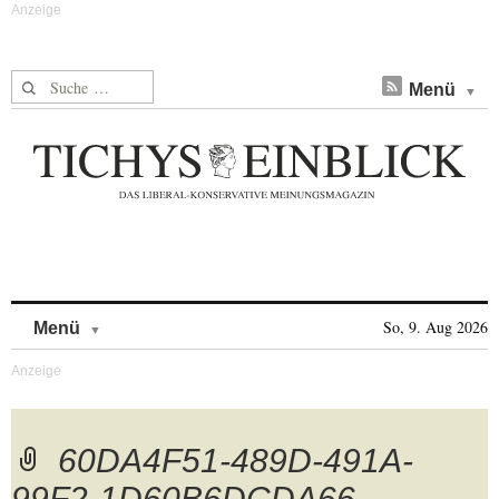
Suche nach:
Menü
Skip to content
So, 9. Aug 2026
Menü
60DA4F51-489D-491A-
99F2-1D60B6DCDA66