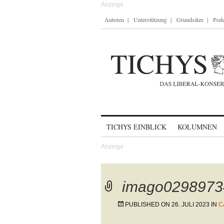
Autoren
Unterstützung
Grundsätze
Podc
Skip to content
TICHYS EINBLICK
KOLUMNEN
imago0298973
PUBLISHED ON
26. JULI 2023
IN
C