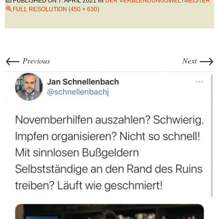
PUBLISHED ON
7. APRIL 2021
IN
DER VERBLENDUNGSWELTMEISTER
FULL RESOLUTION (450 × 630)
←
→
Previous
Next