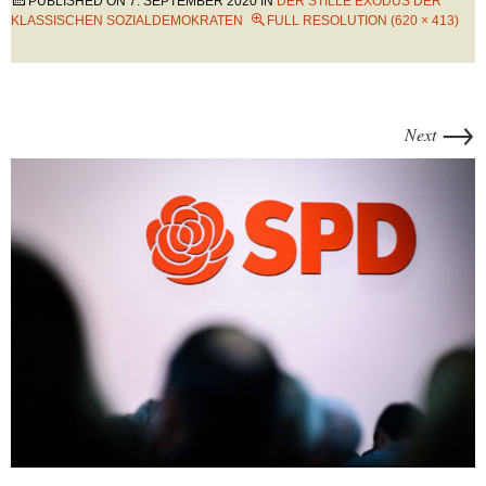
PUBLISHED ON
7. SEPTEMBER 2020
IN
DER STILLE EXODUS DER
KLASSISCHEN SOZIALDEMOKRATEN
FULL RESOLUTION (620 × 413)
→
Next