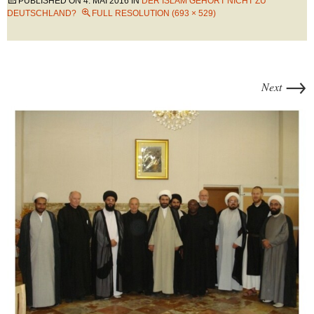
PUBLISHED ON
4. MAI 2016
IN
DER ISLAM GEHÖRT NICHT ZU
DEUTSCHLAND?
FULL RESOLUTION (693 × 529)
→
Next