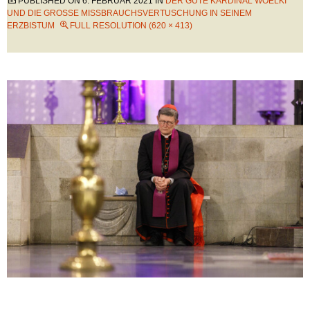
PUBLISHED ON
6. FEBRUAR 2021
IN
DER GUTE KARDINAL WOELKI
UND DIE GROSSE MISSBRAUCHSVERTUSCHUNG IN SEINEM E
RZBISTUM
FULL RESOLUTION (620 × 413)