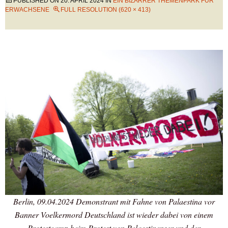
PUBLISHED ON
20. APRIL 2024
IN
EIN BIZARRER THEMENPARK FÜR
ERWACHSENE
FULL RESOLUTION (620 × 413)
Berlin, 09.04.2024 Demonstrant mit Fahne von Palaestina vor
Banner Voelkermord Deutschland ist wieder dabei von einem
Protestcamp beim Protest von Palaestinenser und der