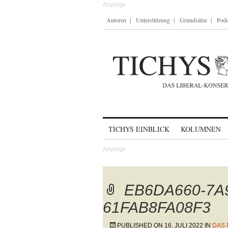
Autoren
Unterstützung
Grundsätze
Podc
Skip to content
TICHYS EINBLICK
KOLUMNEN
EB6DA660-7A9
61FAB8FA08F3
PUBLISHED ON
16. JULI 2022
IN
DAS 