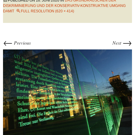
PUBLISHED ON
16. JUNI 2020
IN
DAS GRUNDRAUSCHEN DER
DISKRIMINIERUNG UND DER KONSERVATIV-KONSTRUKTIVE UMGANG
DAMIT
FULL RESOLUTION (620 × 414)
←
→
Previous
Next