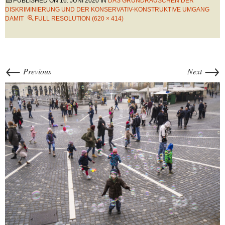
PUBLISHED ON
16. JUNI 2020
IN
DAS GRUNDRAUSCHEN DER
DISKRIMINIERUNG UND DER KONSERVATIV-KONSTRUKTIVE UMGANG
DAMIT
FULL RESOLUTION (620 × 414)
←
→
Previous
Next