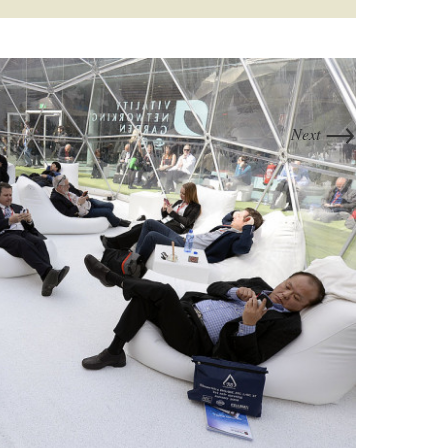
→
Next