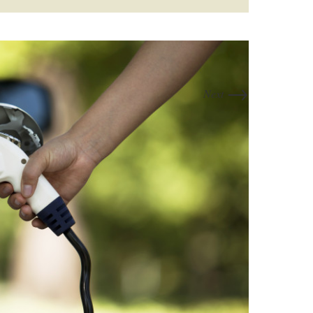
→
Next