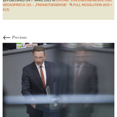
PUBLISHED ON
7. MÄRZ 2022
IN
DAS ABC VON ENERGIEWENDE UND
GRÜNSPRECH 101 – „FREIHEITSENERGIE“
FULL RESOLUTION (620 ×
413)
←
Previous