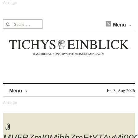
Suche nach:
Menü
Skip to content
Fr, 7. Aug 2026
Menü
MV5BZmI0MjhhZmEtYTAyMi00