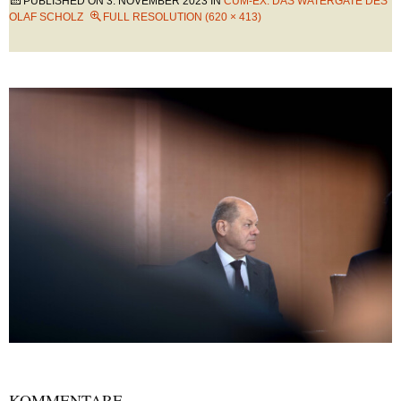
PUBLISHED ON
3. NOVEMBER 2023
IN
CUM-EX: DAS WATERGATE DES
OLAF SCHOLZ
FULL RESOLUTION (620 × 413)
KOMMENTARE