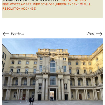
PUBLISHED ON
1. NOVEMBER 2022
IN
CLAUDIA ROTH WILL
BIBELWORTE AM BERLINER SCHLOSS „ÜBERBLENDEN“
FULL
RESOLUTION (620 × 465)
←
→
Previous
Next