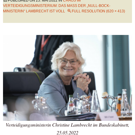
PUBLISHED ON
25. MAI 2022
IN
CHAOS IM
VERTEIDIGUNGSMINISTERIUM: DAS MASS DER „NULL-BOCK-M
INISTERIN“ LAMBRECHT IST VOLL
FULL RESOLUTION (620 × 413)
Verteidigungsministerin Christine Lambrecht im Bundeskabinett,
25.05.2022