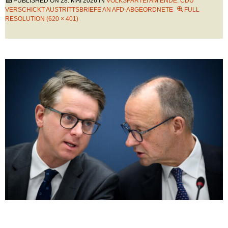
PUBLISHED ON
28. MAI 2026
IN
VOLKSPARTEI AM ENDE: CDU
VERSCHICKT AUSTRITTSBRIEFE AN AFD-ABGEORDNETE
FULL
RESOLUTION (620 × 401)