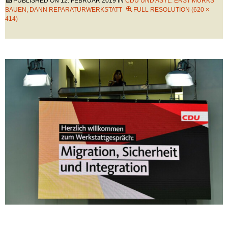
PUBLISHED ON
12. FEBRUAR 2019
IN
CDU UND ASYL: ERST MURKS
BAUEN, DANN REPARATURWERKSTATT
FULL RESOLUTION (620 ×
414)