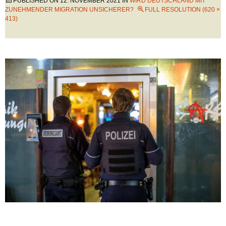
PUBLISHED ON
12. NOVEMBER 2021
IN
WIRD DEUTSCHLAND MIT
ZUNEHMENDER MIGRATION UNSICHERER?
FULL RESOLUTION (620 ×
413)