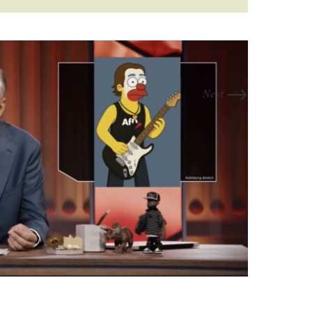
→
Next