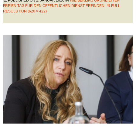
PUBLISHED ON
2. JANUAR 2026
IN
WIE BERLINS GRÜNE EINEN
FREIEN TAG FÜR DEN ÖFFENTLICHEN DIENST ERFINDEN
FULL
RESOLUTION (620 × 422)