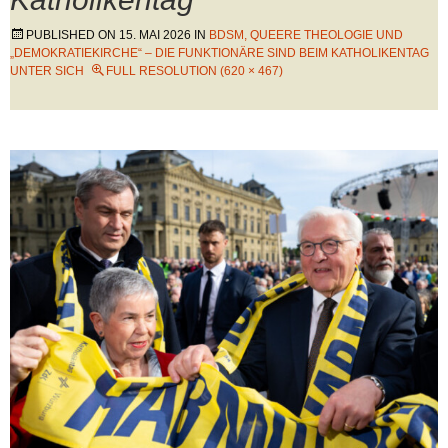
PUBLISHED ON
15. MAI 2026
IN
BDSM, QUEERE THEOLOGIE UND
„DEMOKRATIEKIRCHE“ – DIE FUNKTIONÄRE SIND BEIM KATHOLIKENTAG
UNTER SICH
FULL RESOLUTION (620 × 467)