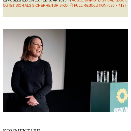
PUBLISHED ON
13. FEBRUAR 2023
IN
AUSSENMINISTERIN BAERBOCK O
UTET SICH ALS SICHERHEITSRISIKO
FULL RESOLUTION (620 × 413)
KOMMENTARE