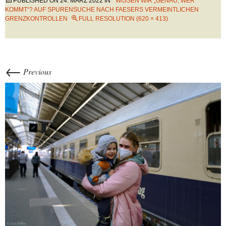
PUBLISHED ON
24. MÄRZ 2022
IN
WISSEN WIR „GENAU, WER
KOMMT“? AUF SPURENSUCHE NACH FAESERS VERMEINTLICHEN
GRENZKONTROLLEN
FULL RESOLUTION (620 × 413)
←
Previous