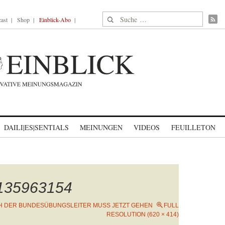
Suche nach:
ast
Shop
Einblick-Abo
DAILI|ES|SENTIALS
MEINUNGEN
VIDEOS
FEUILLETON
1135963154
H DER BUNDESÜBUNGSLEITER MUSS JETZT GEHEN
FULL
RESOLUTION (620 × 414)