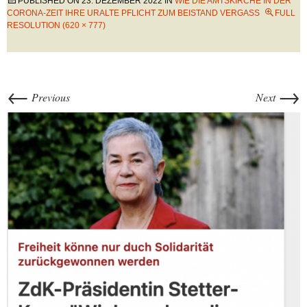
PUBLISHED ON
23. DEZEMBER 2022
IN
WIE DIE AMTSKIRCHE IN DER
CORONA-ZEIT IHRE URALTE PFLICHT ZUM BEISTAND VERGASS
FULL
RESOLUTION (620 × 777)
←
→
Previous
Next