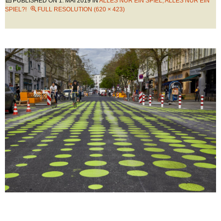
PUBLISHED ON
1. MAI 2019
IN
ALLES NUR EIN SPIEL, ALLES NUR EIN
SPIEL?!
FULL RESOLUTION (620 × 423)