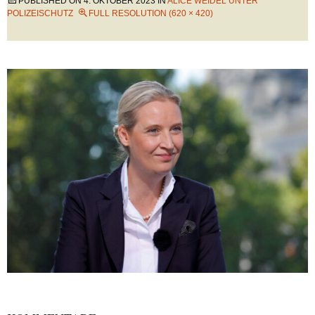
PUBLISHED ON
4. OKTOBER 2023
IN
ALICE WEIDEL UNTER
POLIZEISCHUTZ
FULL RESOLUTION (620 × 420)