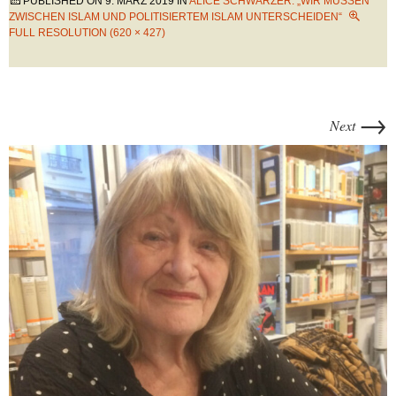
PUBLISHED ON
9. MÄRZ 2019
IN
ALICE SCHWARZER: „WIR MÜSSEN
ZWISCHEN ISLAM UND POLITISIERTEM ISLAM UNTERSCHEIDEN“
FULL RESOLUTION (620 × 427)
→
Next