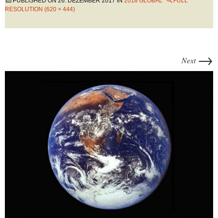
PUBLISHED ON
26. DEZEMBER 2017
IN
2018 GLOBAL
FULL
RESOLUTION (620 × 444)
→
Next