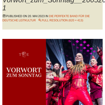
1
PUBLISHED ON
20. MAI 2023
IN
DIE PERFEKTE BAND FÜR DIE
DEUTSCHE LEITKULTUR
FULL RESOLUTION (620 × 413)