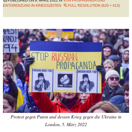
PUBLISHED ON
8. MÄRZ 2022
IN
VON PROPAGANDA UND
ENTGRENZUNG IN KRIEGSZEITEN
FULL RESOLUTION (620 × 413)
Protest gegen Puton und dessen Krieg gegen die Ukraine in
London, 5. März 2022