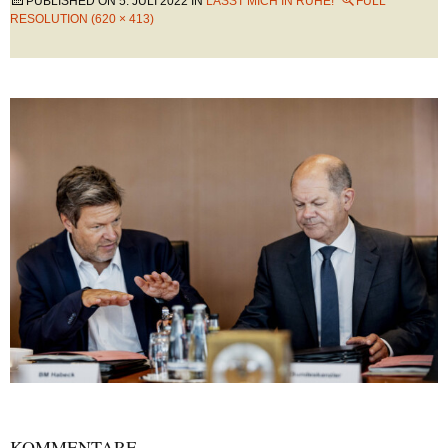
PUBLISHED ON
5. JULI 2022
IN
LASST MICH IN RUHE!
FULL
RESOLUTION (620 × 413)
KOMMENTARE