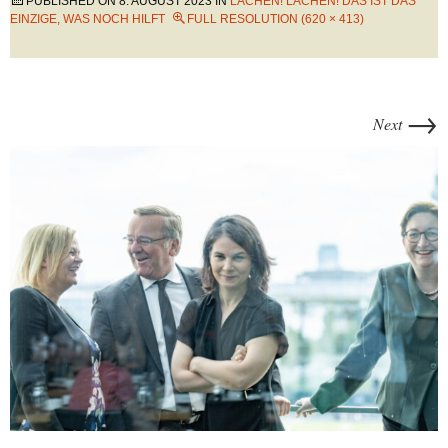
PUBLISHED ON
8. AUGUST 2023
IN
LACHEN! LACHEN! DAS IST DAS
EINZIGE, WAS NOCH HILFT
FULL RESOLUTION (620 × 413)
→
Next