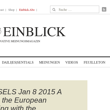
Suche nach:
ast
Shop
Einblick-Abo
DAILI|ES|SENTIALS
MEINUNGEN
VIDEOS
FEUILLETON
ELS Jan 8 2015 A
s the European
ng with the