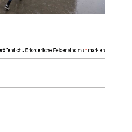
öffentlicht.
Erforderliche Felder sind mit
*
markiert