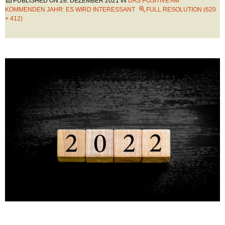
PUBLISHED ON
28. DEZEMBER 2021
IN
DAS POSITIVE AM
KOMMENDEN JAHR: ES WIRD INTERESSANT
FULL RESOLUTION (620
× 412)