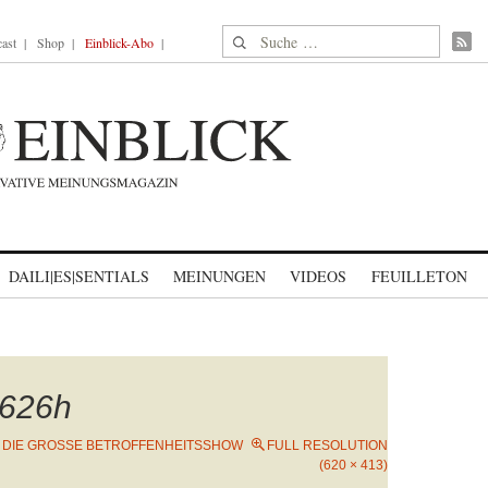
Suche nach:
ast
Shop
Einblick-Abo
DAILI|ES|SENTIALS
MEINUNGEN
VIDEOS
FEUILLETON
626h
N
DIE GROSSE BETROFFENHEITSSHOW
FULL RESOLUTION
(620 × 413)