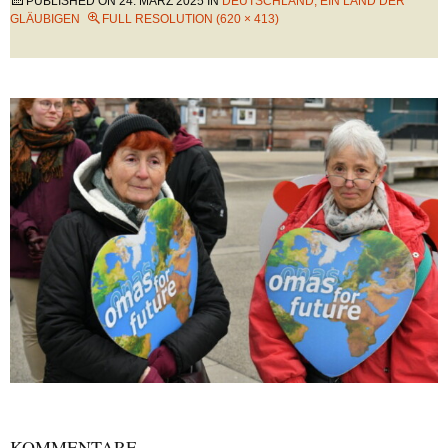
PUBLISHED ON
24. MÄRZ 2025
IN
DEUTSCHLAND, EIN LAND DER
GLÄUBIGEN
FULL RESOLUTION (620 × 413)
KOMMENTARE