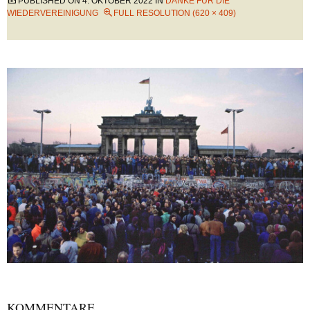
PUBLISHED ON
4. OKTOBER 2022
IN
DANKE FÜR DIE
WIEDERVEREINIGUNG
FULL RESOLUTION (620 × 409)
KOMMENTARE