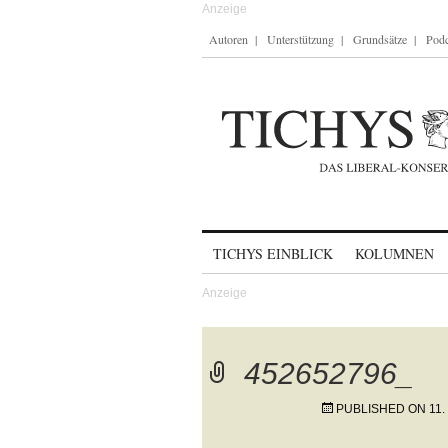
Autoren
Unterstützung
Grundsätze
Podc
Skip to content
TICHYS EINBLICK
KOLUMNEN
452652796_
PUBLISHED ON
11.